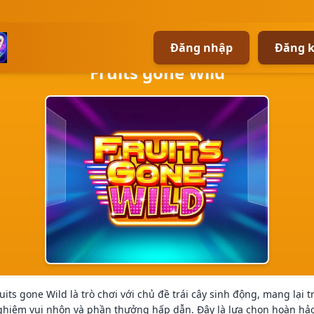
Đăng nhập
Đăng 
Fruits gone Wild
uits gone Wild là trò chơi với chủ đề trái cây sinh động, mang lại tr
ghiệm vui nhộn và phần thưởng hấp dẫn. Đây là lựa chọn hoàn hả