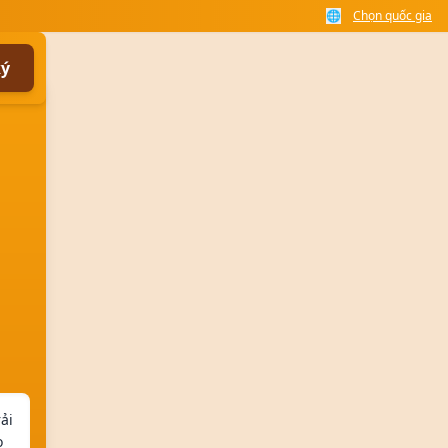
🌐
Chọn quốc gia
ký
ải
o