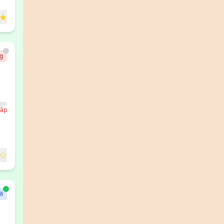
★
g
ấp
☆
i