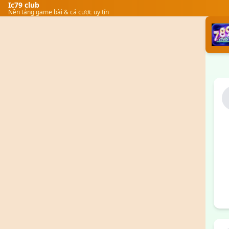
Ic79 club
Nền tảng game bài & cá cược uy tín