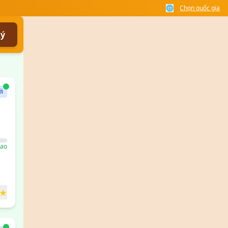
🌐
Chọn quốc gia
ký
i
ao
★