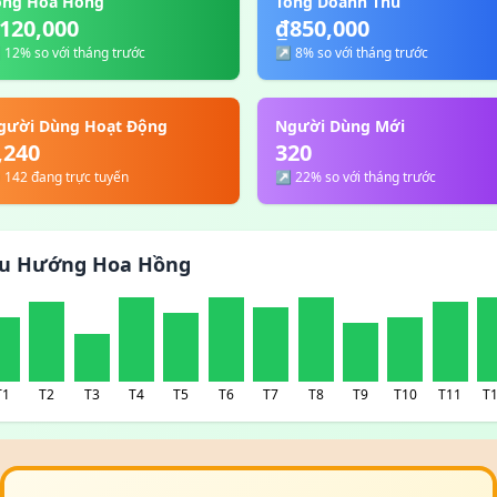
ổng Hoa Hồng
Tổng Doanh Thu
120,000
₫850,000
12% so với tháng trước
↗ 8% so với tháng trước
gười Dùng Hoạt Động
Người Dùng Mới
,240
320
 142 đang trực tuyến
↗ 22% so với tháng trước
u Hướng Hoa Hồng
T1
T2
T3
T4
T5
T6
T7
T8
T9
T10
T11
T