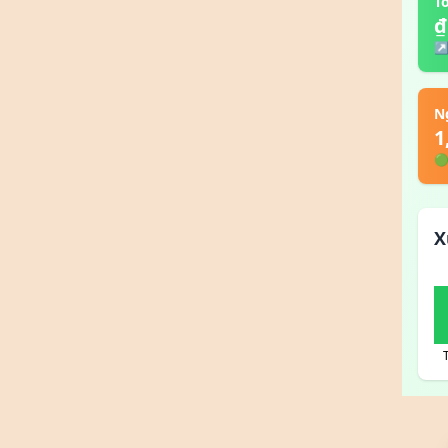
T
₫
↗ 
N
1
🟢
X