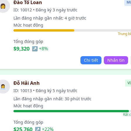
Đào Tố Loan
Mớ
👩
ID: 10012 • Đăng ký 3 ngày trước
Lần đăng nhập gần nhất: 4 giờ trước
Mức hoạt động
Trung b
Tổng đóng góp
$9,320
↗ +8%
Chi tiết
Nhắn tin
Đỗ Hải Anh
VI
👩‍💼
ID: 10013 • Đăng ký 5 ngày trước
Lần đăng nhập gần nhất: 30 phút trước
Mức hoạt động
Rất 
Tổng đóng góp
$25,760
↗ +22%