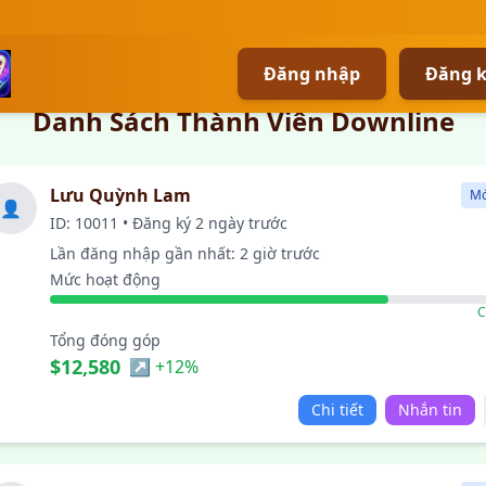
Đăng nhập
Đăng 
Danh Sách Thành Viên Downline
Lưu Quỳnh Lam
Mớ
👤
ID: 10011 • Đăng ký 2 ngày trước
Lần đăng nhập gần nhất: 2 giờ trước
Mức hoạt động
C
Tổng đóng góp
$12,580
↗ +12%
Chi tiết
Nhắn tin