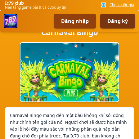
Ic79 club
🌐
Chọn quốc gia
Nền tảng game bài & cá cược uy tín
Đăng nhập
Đăng ký
Carnaval Bingo
Carnaval Bingo mang đến một bầu không khí sôi động
như chính tên gọi của nó. Người chơi sẽ được hòa mình
vào lễ hội đầy màu sắc với những phần quà hấp dẫn
đang chờ đợi phía trước. Tại Ic79 club, bạn không chỉ