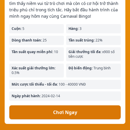
tìm thấy niềm vui từ trò chơi mà còn có cơ hội trở thành
triệu phú chỉ trong tích tắc. Hãy bắt đầu hành trình của
mình ngay hôm nay cùng Carnaval Bingo!
Cuộn:
5
Hàng:
3
Dòng thanh toán:
25
Tần suất trúng:
22%
Tần suất quay miễn phí:
10
Giải thưởng tối đa:
x900 số
tiền cược
Xác suất giải thưởng lớn:
Độ biến động:
Trung bình
0.5%
Mức cược tối thiểu - tối đa:
100 - 40000 VNĐ
Ngày phát hành:
2024-02-14
Chơi Ngay