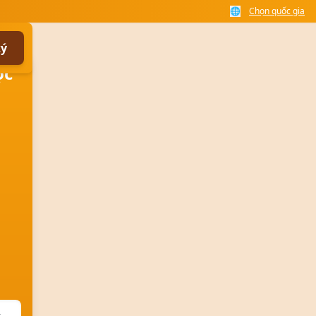
🌐
Chọn quốc gia
ký
ộc