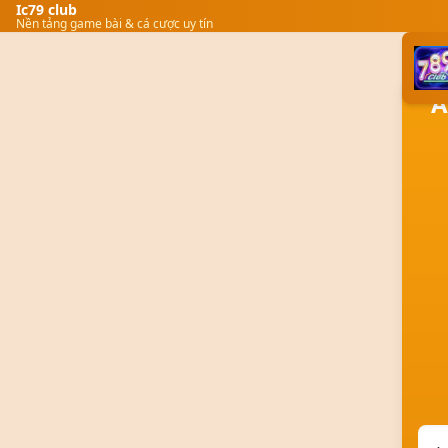
Ic79 club
Nền tảng game bài & cá cược uy tín
A