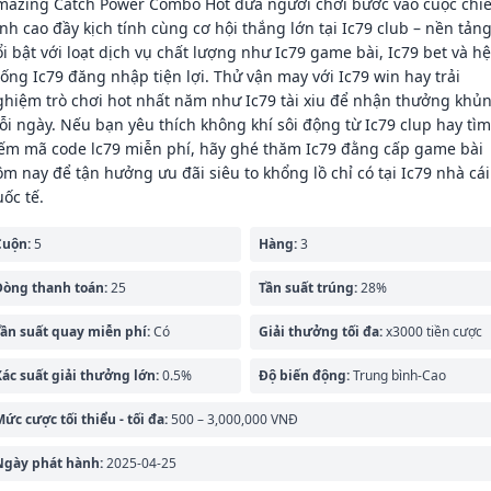
mazing Catch Power Combo Hot đưa người chơi bước vào cuộc chi
nh cao đầy kịch tính cùng cơ hội thắng lớn tại Ic79 club – nền tản
i bật với loạt dịch vụ chất lượng như Ic79 game bài, Ic79 bet và hệ
ống Ic79 đăng nhập tiện lợi. Thử vận may với Ic79 win hay trải
ghiệm trò chơi hot nhất năm như Ic79 tài xiu để nhận thưởng khủ
i ngày. Nếu bạn yêu thích không khí sôi động từ Ic79 clup hay tìm
iếm mã code lc79 miễn phí, hãy ghé thăm Ic79 đằng cấp game bài
m nay để tận hưởng ưu đãi siêu to khổng lồ chỉ có tại Ic79 nhà cái
ốc tế.
Cuộn:
5
Hàng:
3
Dòng thanh toán:
25
Tần suất trúng:
28%
Tần suất quay miễn phí:
Có
Giải thưởng tối đa:
x3000 tiền cược
Xác suất giải thưởng lớn:
0.5%
Độ biến động:
Trung bình-Cao
ức cược tối thiểu - tối đa:
500 – 3,000,000 VNĐ
Ngày phát hành:
2025-04-25