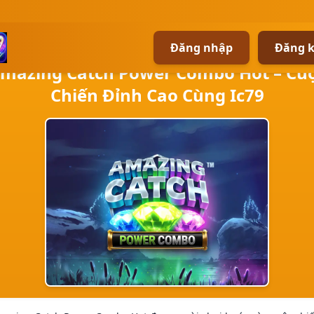
Đăng nhập
Đăng 
mazing Catch Power Combo Hot – Cu
Chiến Đỉnh Cao Cùng Ic79