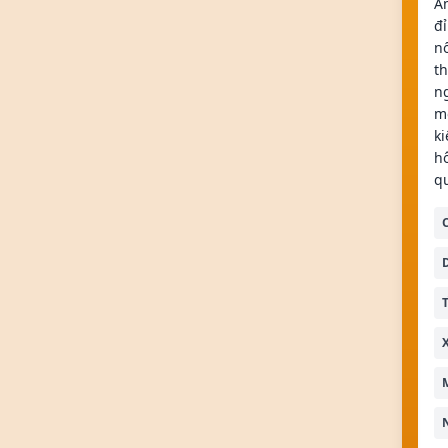
A
đỉ
nổ
th
n
mỗ
k
hô
qu
M