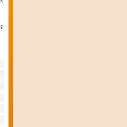
ến
g
ng